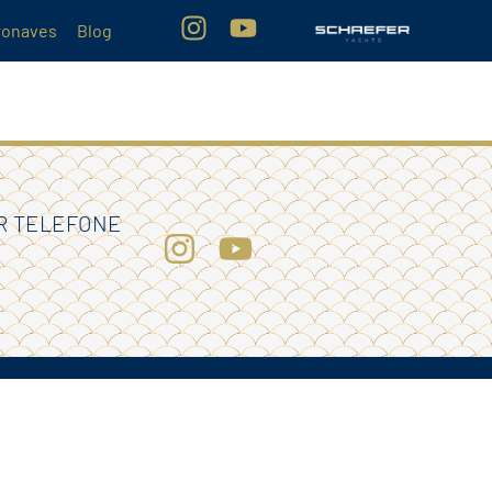
ronaves
Blog
R TELEFONE