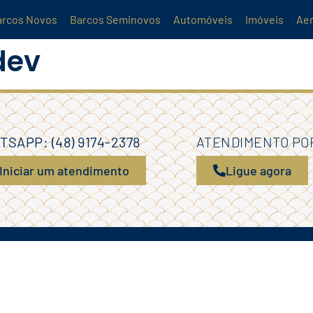
arcos Novos
Barcos Seminovos
Automóveis
Imóveis
Ae
dev
SAPP: (48) 9174-2378
ATENDIMENTO PO
Iniciar um atendimento
Ligue agora