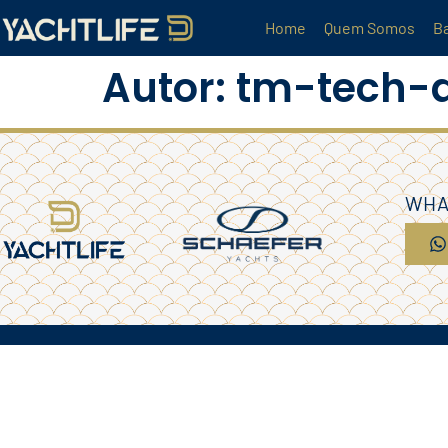
Home
Quem Somos
B
Autor:
tm-tech-
WHAT