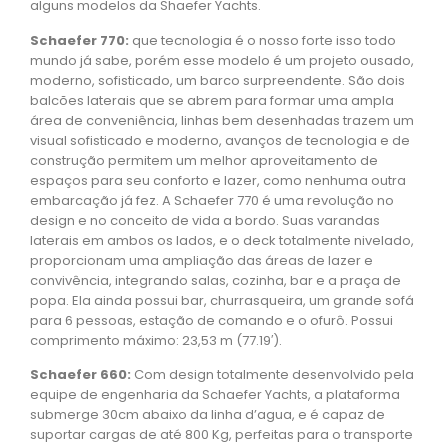
alguns modelos da Shaefer Yachts.
Schaefer 770:
que tecnologia é o nosso forte isso todo
mundo já sabe, porém esse modelo é um projeto ousado,
moderno, sofisticado, um barco surpreendente. São dois
balcões laterais que se abrem para formar uma ampla
área de conveniência, linhas bem desenhadas trazem um
visual sofisticado e moderno, avanços de tecnologia e de
construção permitem um melhor aproveitamento de
espaços para seu conforto e lazer, como nenhuma outra
embarcação já fez. A Schaefer 770 é uma revolução no
design e no conceito de vida a bordo. Suas varandas
laterais em ambos os lados, e o deck totalmente nivelado,
proporcionam uma ampliação das áreas de lazer e
convivência, integrando salas, cozinha, bar e a praça de
popa. Ela ainda possui bar, churrasqueira, um grande sofá
para 6 pessoas, estação de comando e o ofurô. Possui
comprimento máximo: 23,53 m (77.19′).
Schaefer 660:
Com design totalmente desenvolvido pela
equipe de engenharia da Schaefer Yachts, a plataforma
submerge 30cm abaixo da linha d’agua, e é capaz de
suportar cargas de até 800 Kg, perfeitas para o transporte