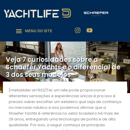
Veja 7 curiosidades sobre a
Schaefer Yachts e o diferencial de
3 dos seus modelos
[metaslider id=502]Ter um iate pode proporcionar
diferentes sensações e experiências únicas é pra isso é
preciso saber escolher um estaleiro que seja de confiança
no mercado náutico e isso podemos afirmar que a
Shaefer Yachts é referência no setor brasileiro há mais de
29 anos, entregando uma tecnologia de ponta e de alta
qualidade. Por isso, a seguir conheça as principais